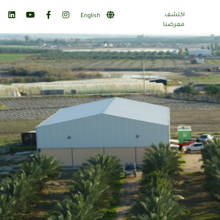
اكتشف
English
معرضنا