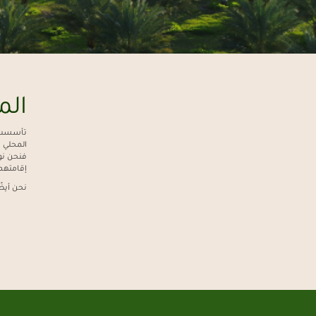
الم
تأسست ت
المحلي و
فنحن نو
إقامتهم
نحن أيض