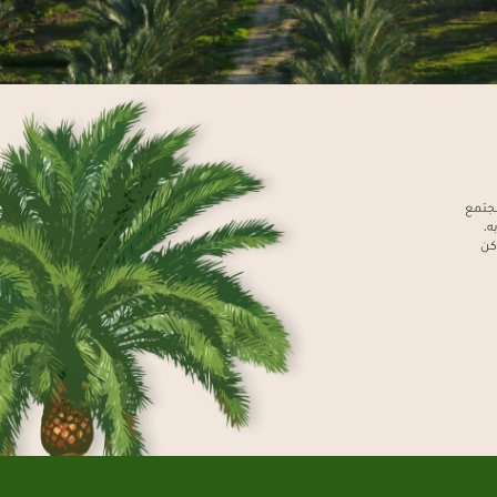
مجتمع
ه،
كن