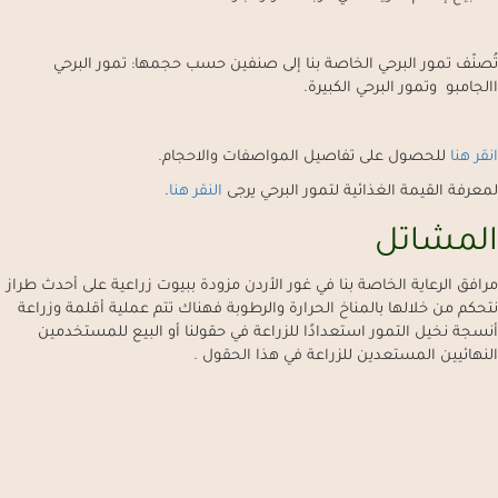
تُصنّف تمور البرحي الخاصة بنا إلى صنفين حسب حجمها: تمور البرحي
االجامبو وتمور البرحي الكبيرة.
انقر هنا
للحصول على تفاصيل المواصفات والاحجام.
لمعرفة القيمة الغذائية لتمور البرحي يرجى
النقر هنا
.
المشاتل
مرافق الرعاية الخاصة بنا في غور الأردن مزودة ببيوت زراعية على أحدث طراز
نتحكم من خلالها بالمناخ الحرارة والرطوبة فهناك تتم عملية أقلمة وزراعة
أنسجة نخيل التمور استعدادًا للزراعة في حقولنا أو البيع للمستخدمين
النهائيين المستعدين للزراعة في هذا الحقول .
Sweet, Mouth watering, & Plump
الوزن / الكمية الواحدة
معدل وزن الحبة
الكمية/ كغم
جامبو
15 غم/ الحبّة الواحدة
67 قطعة/ كغم
كبير
أقل من 12 غم/ الحبّة الواحدة
84 قطعة/ كغم